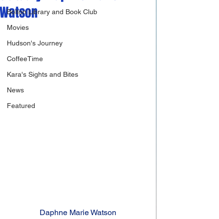
Watson
Bolton Library and Book Club
Movies
Hudson's Journey
CoffeeTime
Kara's Sights and Bites
News
Featured
Daphne Marie Watson