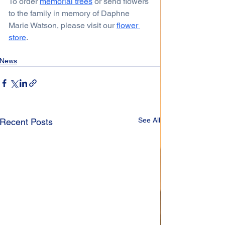
To order 
memorial trees
 or send flowers 
to the family in memory of Daphne 
Marie Watson, please visit our 
flower 
store
.
News
See All
Recent Posts