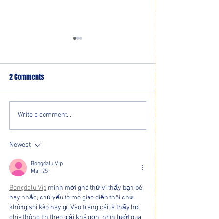
2 Comments
Community resource event
Bolton Residents In
Write a comment...
for older adults set Aug. 25 at
Attend August Boar
Brownsville Volunteer Fire
Aldermen Meeting
Newest
Department
Bongdalu Vip
Mar 25
Bongdalu Vip
 mình mới ghé thử vì thấy bạn bè 
hay nhắc, chủ yếu tò mò giao diện thôi chứ 
không soi kèo hay gì. Vào trang cái là thấy họ 
chia thông tin theo giải khá gọn, nhìn lướt qua 