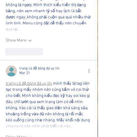
không bị ngợp. Mình thích kiểu hiển thị dạng 
bảng, nên xem nhanh tỷ số hay lịch là bắt 
được ngay, không phải cuộn qua quá nhiều thứ 
linh tinh. Menu cũng đặt dễ thấy nên chuyển 
qua lại…
Show More
Like
Reply
trang cá độ bóng đá uy tín
Mar 21
trang cá độ bóng đá uy tín
 mình thấy bị tag liên 
tục trong mấy nhóm nên cũng bấm vô coi thử 
cho biết. Mình không kiểu đọc kỹ hay soi kèo gì 
đâu, chỉ lướt qua xem trang làm có dễ nhìn 
không. Vào cái là thấy giao diện khá sáng sủa, 
khoảng trống vừa đủ nên không bị rối mắt, 
kéo xuống cũng nhẹ nhàng. Mấy khối nội dung 
chia ra rõ nên nhìn phát biết cái nào…